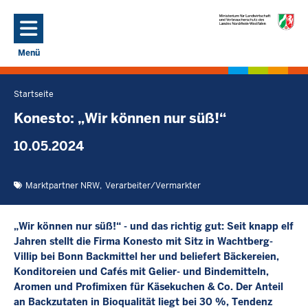
Direkt zum Inhalt
Menü
Navigation aktivieren/deaktivieren: Hauptmenü
Startseite
Sie
befinden
Konesto: „Wir können nur süß!“
sich
10.05.2024
hier
Marktpartner NRW
Verarbeiter/Vermarkter
„Wir können nur süß!“ - und das richtig gut: Seit knapp elf
Jahren stellt die Firma Konesto mit Sitz in Wachtberg-
Villip bei Bonn Backmittel her und beliefert Bäckereien,
Konditoreien und Cafés mit Gelier- und Bindemitteln,
Aromen und Profimixen für Käsekuchen & Co. Der Anteil
an Backzutaten in Bioqualität liegt bei 30 %, Tendenz