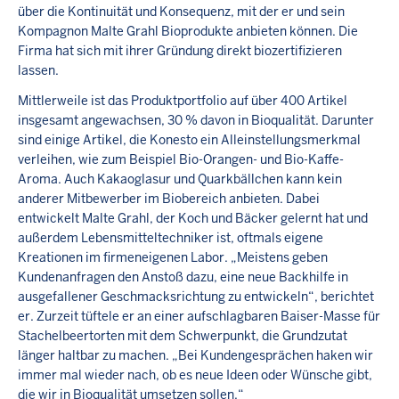
über die Kontinuität und Konsequenz, mit der er und sein
Kompagnon Malte Grahl Bioprodukte anbieten können. Die
Firma hat sich mit ihrer Gründung direkt biozertifizieren
lassen.
Mittlerweile ist das Produktportfolio auf über 400 Artikel
insgesamt angewachsen, 30 % davon in Bioqualität. Darunter
sind einige Artikel, die Konesto ein Alleinstellungsmerkmal
verleihen, wie zum Beispiel Bio-Orangen- und Bio-Kaffe-
Aroma. Auch Kakaoglasur und Quarkbällchen kann kein
anderer Mitbewerber im Biobereich anbieten. Dabei
entwickelt Malte Grahl, der Koch und Bäcker gelernt hat und
außerdem Lebensmitteltechniker ist, oftmals eigene
Kreationen im firmeneigenen Labor. „Meistens geben
Kundenanfragen den Anstoß dazu, eine neue Backhilfe in
ausgefallener Geschmacksrichtung zu entwickeln“, berichtet
er. Zurzeit tüftele er an einer aufschlagbaren Baiser-Masse für
Stachelbeertorten mit dem Schwerpunkt, die Grundzutat
länger haltbar zu machen. „Bei Kundengesprächen haken wir
immer mal wieder nach, ob es neue Ideen oder Wünsche gibt,
die wir in Bioqualität umsetzen sollen.“