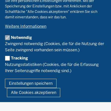
Öko-Modellregionen NRW
Sie ihre persönlichen Einstellungen vornehmen. Mit der
Beratung
Speicherung der Einstellungen bzw. mit Anklicken der
Pflanzenbau
Schaltfläche "Alle Cookies akzeptieren" erklären Sie sich
Tierhaltung
Landwirtschaftskammer NRW
Versuche
damit einverstanden, dass wir das tun.
Markt
Biokreis
Umstellung
Weitere Informationen
Bioland
Leitbetriebe Ökologischer Landbau
Bildung
Förderung
Demeter
Versuchsbetriebe
Notwendig
Recht
Naturland
WRRL-Modellbetriebe
Aktuelles
Zwingend notwendig (Cookies, die für die Nutzung der
Forschung
Kontakte Versuchswesen
Arbeitsschwerpunkte
Seite zwingend vorhanden sein müssen.)
Material & Kontakt
Projekte Ökoteam
Tracking
Service
Ökoschule in Kleve
Forschungsergebnisse
Nutzungsstatistiken (Cookies, die für die Erfassung
Ausbildungsbetriebe
Ihrer Seitenzugriffe notwendig sind.)
Kontakt
Berufsausbildung
Termine
© 2026 Ökolandbau
Einstellungen speichern
Newsletter
Fußzeile
Impressum
Datenschutzerklärung
Demonstrationsbetriebe Ökologischer Landbau
Alle Cookies akzeptieren
Archiv
Links