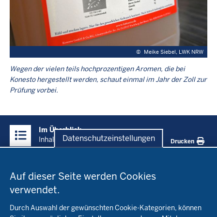
©
Meike Siebel, LWK NRW
Wegen der vielen teils hochprozentigen Aromen, die bei
Konesto hergestellt werden, schaut einmal im Jahr der Zoll zur
Prüfung vorbei.
Überblick:
Im Überblick
Inhalte
Datenschutzeinstellungen
Inhalt
Drucken
Datenschutzeinstellungen
Menü
Startseite
in
Auf dieser Seite werden Cookies
der
verwendet.
Fachinfo
Fußzeile
Durch Auswahl der gewünschten Cookie-Kategorien, können