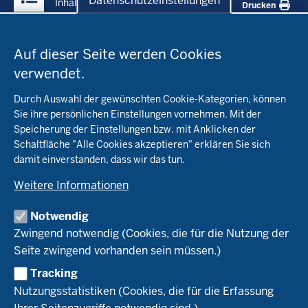
Datenschutzeinstellungen
Inhalt
Drucken
Datenschutzeinstellungen
Menü
Startseite
in
Auf dieser Seite werden Cookies
der
verwendet.
Fachinfo
Fußzeile
Durch Auswahl der gewünschten Cookie-Kategorien, können
Öko-Modellregionen NRW
Sie ihre persönlichen Einstellungen vornehmen. Mit der
Beratung
Speicherung der Einstellungen bzw. mit Anklicken der
Pflanzenbau
Schaltfläche "Alle Cookies akzeptieren" erklären Sie sich
Tierhaltung
Landwirtschaftskammer NRW
damit einverstanden, dass wir das tun.
Versuche
Markt
Biokreis
Umstellung
Weitere Informationen
Bioland
Leitbetriebe Ökologischer Landbau
Bildung
Förderung
Demeter
Versuchsbetriebe
Notwendig
Recht
Naturland
WRRL-Modellbetriebe
Aktuelles
Zwingend notwendig (Cookies, die für die Nutzung der
Forschung
Kontakte Versuchswesen
Arbeitsschwerpunkte
Seite zwingend vorhanden sein müssen.)
Material & Kontakt
Projekte Ökoteam
Tracking
Service
Ökoschule in Kleve
Forschungsergebnisse
Nutzungsstatistiken (Cookies, die für die Erfassung
Ausbildungsbetriebe