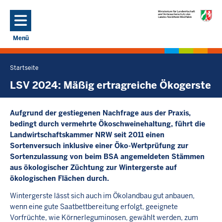
Direkt zum Inhalt
Menü
Navigation aktivieren/deaktivieren: Hauptmenü
Startseite
Sie
befinden
LSV 2024: Mäßig ertragreiche Ökogerste
sich
hier
Aufgrund der gestiegenen Nachfrage aus der Praxis,
bedingt durch vermehrte Ökoschweinehaltung, führt die
Landwirtschaftskammer NRW seit 2011 einen
Sortenversuch inklusive einer Öko-Wertprüfung zur
Sortenzulassung von beim BSA angemeldeten Stämmen
aus ökologischer Züchtung zur Wintergerste auf
ökologischen Flächen durch.
Wintergerste lässt sich auch im Ökolandbau gut anbauen,
wenn eine gute Saatbettbereitung erfolgt, geeignete
Vorfrüchte, wie Körnerleguminosen, gewählt werden, zum