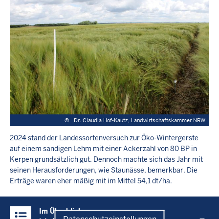
©
Dr. Claudia Hof-Kautz, Landwirtschaftskammer NRW
2024 stand der Landessortenversuch zur Öko-Wintergerste
auf einem sandigen Lehm mit einer Ackerzahl von 80 BP in
Kerpen grundsätzlich gut. Dennoch machte sich das Jahr mit
seinen Herausforderungen, wie Staunässe, bemerkbar. Die
Erträge waren eher mäßig mit im Mittel 54,1 dt/ha.
Überblick:
Im Überblick
Inhalte