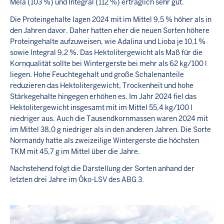
Mela (103 %) und Integral (112 %) ertraglich sehr gut.
Die Proteingehalte lagen 2024 mit im Mittel 9,5 % höher als in
den Jahren davor. Daher hatten eher die neuen Sorten höhere
Proteingehalte aufzuweisen, wie Adalina und Lioba je 10,1 %
sowie Integral 9,2 %. Das Hektolitergewicht als Maß für die
Kornqualität sollte bei Wintergerste bei mehr als 62 kg/100 l
liegen. Hohe Feuchtegehalt und große Schalenanteile
reduzieren das Hektolitergewicht, Trockenheit und hohe
Stärkegehalte hingegen erhöhen es. Im Jahr 2024 fiel das
Hektolitergewicht insgesamt mit im Mittel 55,4 kg/100 l
niedriger aus. Auch die Tausendkornmassen waren 2024 mit
im Mittel 38,0 g niedriger als in den anderen Jahren. Die Sorte
Normandy hatte als zweizeilige Wintergerste die höchsten
TKM mit 45,7 g im Mittel über die Jahre.
Nachstehend folgt die Darstellung der Sorten anhand der
letzten drei Jahre im Öko-LSV des ABG 3.