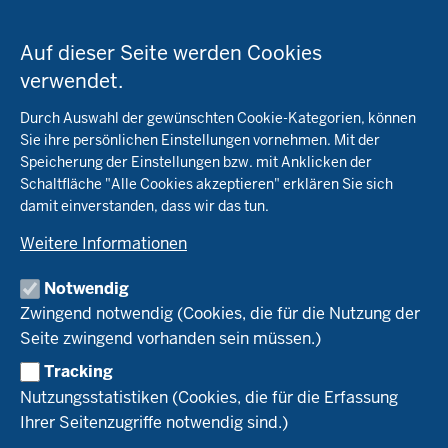
Datenschutzeinstellungen
Menü
Startseite
in
Auf dieser Seite werden Cookies
der
verwendet.
Fachinfo
Fußzeile
Durch Auswahl der gewünschten Cookie-Kategorien, können
Öko-Modellregionen NRW
Sie ihre persönlichen Einstellungen vornehmen. Mit der
Beratung
Speicherung der Einstellungen bzw. mit Anklicken der
Pflanzenbau
Schaltfläche "Alle Cookies akzeptieren" erklären Sie sich
Tierhaltung
Landwirtschaftskammer NRW
damit einverstanden, dass wir das tun.
Versuche
Markt
Biokreis
Umstellung
Weitere Informationen
Bioland
Leitbetriebe Ökologischer Landbau
Bildung
Förderung
Demeter
Versuchsbetriebe
Notwendig
Recht
Naturland
WRRL-Modellbetriebe
Aktuelles
Zwingend notwendig (Cookies, die für die Nutzung der
Forschung
Kontakte Versuchswesen
Arbeitsschwerpunkte
Seite zwingend vorhanden sein müssen.)
Material & Kontakt
Projekte Ökoteam
Tracking
Service
Ökoschule in Kleve
Forschungsergebnisse
Nutzungsstatistiken (Cookies, die für die Erfassung
Ausbildungsbetriebe
Ihrer Seitenzugriffe notwendig sind.)
Kontakt
Berufsausbildung
Termine