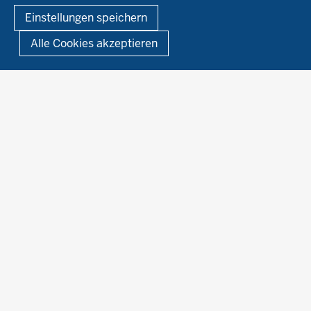
© 2026 Ökolandbau
Einstellungen speichern
Newsletter
Fußzeile
Impressum
Datenschutzerklärung
Demonstrationsbetriebe Ökologischer Landbau
Alle Cookies akzeptieren
Archiv
Links