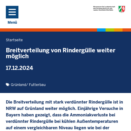
Direkt zum Inhalt
Menü
Navigation aktivieren/deaktivieren: Hauptmenü
Startseite
Sie
befinden
Breitverteilung von Rindergülle weiter
möglich
sich
hier
17.12.2024
Grünland/ Futterbau
Die Breitverteilung mit stark verdünnter Rindergülle ist in
NRW auf Grünland weiter möglich. Einjährige Versuche in
Bayern haben gezeigt, dass die Ammoniakverluste bei
verdünnter Rindergülle bei kühlen Außentemperaturen
auf einem vergleichbaren Niveau liegen wie bei der