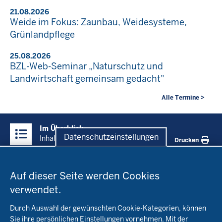
21.08.2026
Weide im Fokus: Zaunbau, Weidesysteme,
Grünlandpflege
25.08.2026
BZL-Web-Seminar „Naturschutz und
Landwirtschaft gemeinsam gedacht"
Alle Termine >
Überblick:
Im Überblick
Inhalte
Datenschutzeinstellungen
Inhalt
Drucken
Datenschutzeinstellungen
Menü
Startseite
in
Auf dieser Seite werden Cookies
der
verwendet.
Fachinfo
Fußzeile
Durch Auswahl der gewünschten Cookie-Kategorien, können
Öko-Modellregionen NRW
Sie ihre persönlichen Einstellungen vornehmen. Mit der