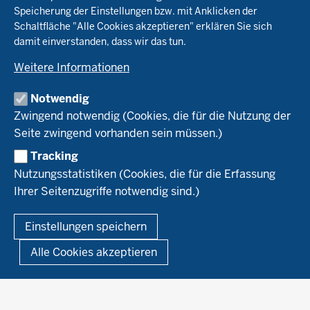
Beratung
Speicherung der Einstellungen bzw. mit Anklicken der
Pflanzenbau
Schaltfläche "Alle Cookies akzeptieren" erklären Sie sich
Tierhaltung
Landwirtschaftskammer NRW
damit einverstanden, dass wir das tun.
Versuche
Markt
Biokreis
Umstellung
Weitere Informationen
Bioland
Leitbetriebe Ökologischer Landbau
Bildung
Förderung
Demeter
Versuchsbetriebe
Notwendig
Recht
Naturland
WRRL-Modellbetriebe
Aktuelles
Zwingend notwendig (Cookies, die für die Nutzung der
Forschung
Kontakte Versuchswesen
Arbeitsschwerpunkte
Seite zwingend vorhanden sein müssen.)
Material & Kontakt
Projekte Ökoteam
Tracking
Service
Ökoschule in Kleve
Forschungsergebnisse
Nutzungsstatistiken (Cookies, die für die Erfassung
Ausbildungsbetriebe
Ihrer Seitenzugriffe notwendig sind.)
Kontakt
Berufsausbildung
Termine
© 2026 Ökolandbau
Einstellungen speichern
Newsletter
Fußzeile
Impressum
Datenschutzerklärung
Demonstrationsbetriebe Ökologischer Landbau
Alle Cookies akzeptieren
Archiv
Links