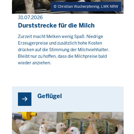
Christian Wucherpfennig, LWK NRW
31.07.2026
PRESSEMITTEILUNG
Durststrecke für die Milch
Donnerstag,
Zurzeit macht Melken wenig Spaß. Niedrige
Erzeugerpreise und zusätzlich hohe Kosten
6
drücken auf die Stimmung der Milchviehhalter.
August
Bleibt nur zu hoffen, dass die Milchpreise bald
2026
wieder anziehen.
-
06:26
Geflügel