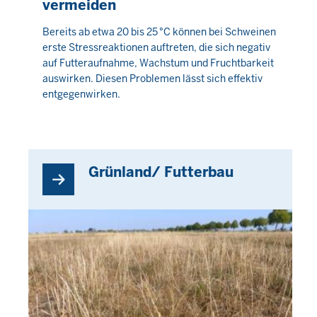
vermeiden
Donnerstag,
Bereits ab etwa 20 bis 25 °C können bei Schweinen
erste Stressreaktionen auftreten, die sich negativ
6
auf Futteraufnahme, Wachstum und Fruchtbarkeit
August
auswirken. Diesen Problemen lässt sich effektiv
2026
entgegenwirken.
-
06:26
Grünland/ Futterbau