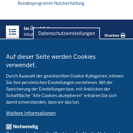
06:26
Bundesprogramm Nutztierhaltung.
Überblick:
Im Überblick
Inhalte
Datenschutzeinstellungen
Inhalt
Drucken
Datenschutzeinstellungen
Menü
Startseite
in
Auf dieser Seite werden Cookies
der
verwendet.
Fachinfo
Fußzeile
Durch Auswahl der gewünschten Cookie-Kategorien, können
Öko-Modellregionen NRW
Sie ihre persönlichen Einstellungen vornehmen. Mit der
Beratung
Speicherung der Einstellungen bzw. mit Anklicken der
Pflanzenbau
Schaltfläche "Alle Cookies akzeptieren" erklären Sie sich
Tierhaltung
Landwirtschaftskammer NRW
damit einverstanden, dass wir das tun.
Versuche
Markt
Biokreis
Umstellung
Weitere Informationen
Bioland
Leitbetriebe Ökologischer Landbau
Bildung
Förderung
Demeter
Versuchsbetriebe
Notwendig
Recht
Naturland
WRRL-Modellbetriebe
Aktuelles