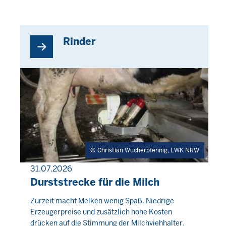
Rinder
Christian Wucherpfennig, LWK NRW
31.07.2026
PRESSEMITTEILUNG
Durststrecke für die Milch
Donnerstag,
Zurzeit macht Melken wenig Spaß. Niedrige
Erzeugerpreise und zusätzlich hohe Kosten
6
drücken auf die Stimmung der Milchviehhalter.