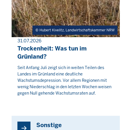
Hubert Kivelitz, Landwirtschaftskammer NRW
31.07.2026
PRESSEMITTEILUNG
Trockenheit: Was tun im
Grünland?
Donnerstag,
Seit Anfang Juli zeigt sich in weiten Teilen des
Landes im Grünland eine deutliche
6
Wachstumsdepression. Vor allem Regionen mit
August
wenig Niederschlag in den letzten Wochen weisen
2026
gegen Null gehende Wachstumsraten auf.
-
06:26
Sonstige