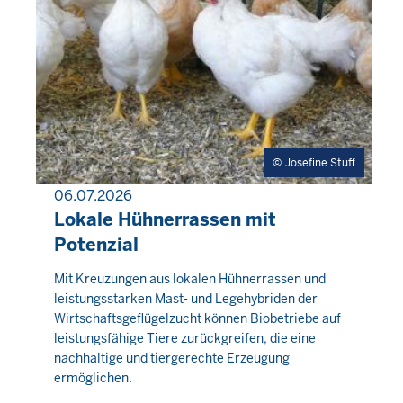
Josefine Stuff
06.07.2026
PRESSEMITTEILUNG
Lokale Hühnerrassen mit
Potenzial
Donnerstag,
Mit Kreuzungen aus lokalen Hühnerrassen und
leistungsstarken Mast- und Legehybriden der
6
Wirtschaftsgeflügelzucht können Biobetriebe auf
August
leistungsfähige Tiere zurückgreifen, die eine
2026
nachhaltige und tiergerechte Erzeugung
-
ermöglichen.
06:26