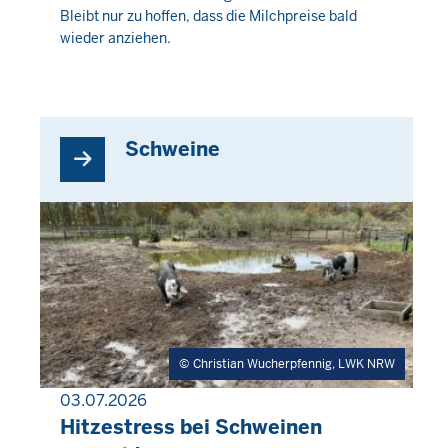
August
Bleibt nur zu hoffen, dass die Milchpreise bald
2026
wieder anziehen.
-
06:26
Schweine
Christian Wucherpfennig, LWK NRW
03.07.2026
PRESSEMITTEILUNG
Hitzestress bei Schweinen