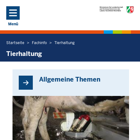
Direkt zum Inhalt
Menü
Navigation aktivieren/deaktivieren: Hauptmenü
Startseite
Fachinfo
Tierhaltung
Sie
befinden
Tierhaltung
sich
hier
Allgemeine Themen