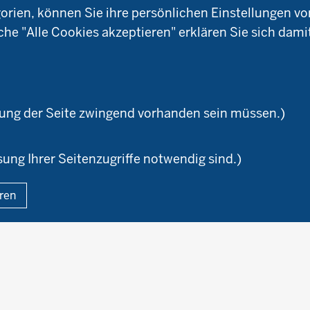
Aktuelles
W
Ökologischer Landbau
ien, können Sie ihre persönlichen Einstellungen vo
Arbeitsschwerpunkt
okreis
Versuchsbetriebe
che "Alle Cookies akzeptieren" erklären Sie sich dami
Material & Kontakt
ioland
WRRL-Modellbetriebe
Ökoschule in Kleve
Kontakte
emeter
Versuchswesen
Ausbildungsbetriebe
aturland
Berufsausbildung
zung der Seite zwingend vorhanden sein müssen.)
sung Ihrer Seitenzugriffe notwendig sind.)
Fußzeile
eren