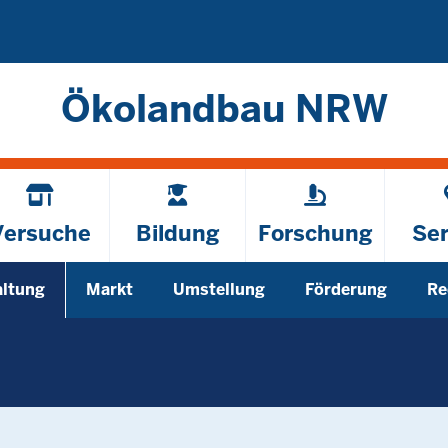
Direkt zum Inhalt
Ökolandbau NRW
Versuche
Bildung
Forschung
Ser
altung
Markt
Umstellung
Förderung
Re
enü öffnen
Untermenü öffnen
Untermenü öffnen
Untermenü öffnen