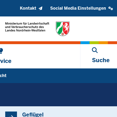
Kopfzeile
Social
Kontakt
Social Media Einstellungen
oberes
media
Menü
settings
block
Suche
vice
cht
Untermenü öffnen
Geflügel