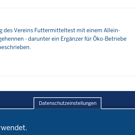
 des Vereins Futtermitteltest mit einem Allein-
gehennen - darunter ein Ergänzer für Öko-Betriebe
 beschrieben.
Datenschutzeinstellungen
rwendet.
ratung
Versuche
Bildung
andwirtschaftskammer
Leitbetriebe