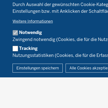
der
NRW
NR
Durch Auswahl der gewünschten Cookie-Kategor
Fußzeile
Pflanzenbau
Bi
Einstellungen bzw. mit Anklicken der Schaltflä
Tierhaltung
B
Weitere Informationen
Markt
D
Umstellung
N
Notwendig
Förderung
Zwingend notwendig (Cookies, die für die Nut
Recht
Tracking
Nutzungsstatistiken (Cookies, die für die Erfas
© 2026 Ökolandbau
Einstellungen speichern
Alle Cookies akzepti