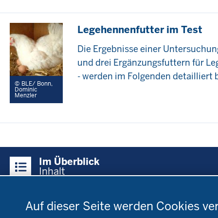
Legehennenfutter im Test
Die Ergebnisse einer Untersuchung
und drei Ergänzungsfuttern für Le
- werden im Folgenden detailliert
BLE/ Bonn,
Dominic
Menzler
Überblick:
Im Überblick
Inhalte
Inhalt
Datenschutzeinstellungen
Menü
Auf dieser Seite werden Cookies ve
Startseite
Fachinfo
Be
in
Öko-Modellregionen
L