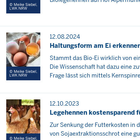
Meike Siebel,
LWK NRW
12.08.2024
Haltungsform am Ei erkenne
Stammt das Bio-Ei wirklich von e
Die Wissenschaft hat dazu eine z
Meike Siebel,
Frage lässt sich mittels Kernspi
LWK NRW
12.10.2023
Legehennen kostensparend f
Zur Senkung der Futterkosten in d
von Sojaextraktionsschrot eine gut
Meike Siebel,