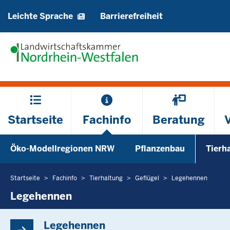
Barrierearme
Leichte Sprache
Barrierefreiheit
Sprachen
Hauptmenü
Startseite
Fachinfo
Beratung
Sekundärmenü
Öko-Modellregionen NRW
Pflanzenbau
Tierh
Unterm
Startseite
Fachinfo
Tierhaltung
Geflügel
Legehennen
Sie
befinden
Legehennen
sich
hier
Legehennen