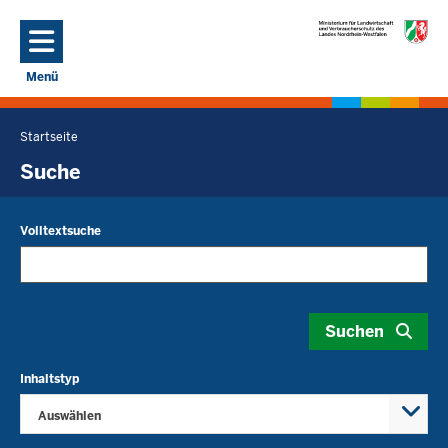
Direkt zum Inhalt
Menü
Navigation aktivieren/deaktivieren: Hauptmenü
Startseite
Sie
befinden
Suche
sich
hier
Volltextsuche
Suchen
Inhaltstyp
Auswählen