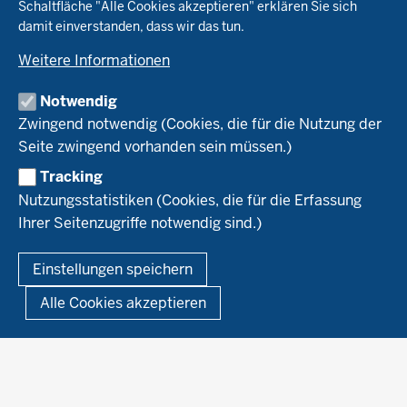
Schaltfläche "Alle Cookies akzeptieren" erklären Sie sich
Tierhaltung
Landwirtschaftskammer NRW
Versuche
damit einverstanden, dass wir das tun.
Markt
Biokreis
Umstellung
Weitere Informationen
Bioland
Leitbetriebe Ökologischer Landbau
Bildung
Förderung
Demeter
Versuchsbetriebe
Notwendig
Recht
Naturland
WRRL-Modellbetriebe
Aktuelles
Zwingend notwendig (Cookies, die für die Nutzung der
Forschung
Kontakte Versuchswesen
Arbeitsschwerpunkte
Seite zwingend vorhanden sein müssen.)
Material & Kontakt
Projekte Ökoteam
Tracking
Service
Ökoschule in Kleve
Forschungsergebnisse
Nutzungsstatistiken (Cookies, die für die Erfassung
Ausbildungsbetriebe
Ihrer Seitenzugriffe notwendig sind.)
Kontakt
Berufsausbildung
Termine
© 2026 Ökolandbau
Einstellungen speichern
Newsletter
Fußzeile
Impressum
Datenschutzerklärung
Demonstrationsbetriebe Ökologischer Landbau
Alle Cookies akzeptieren
Archiv
Links