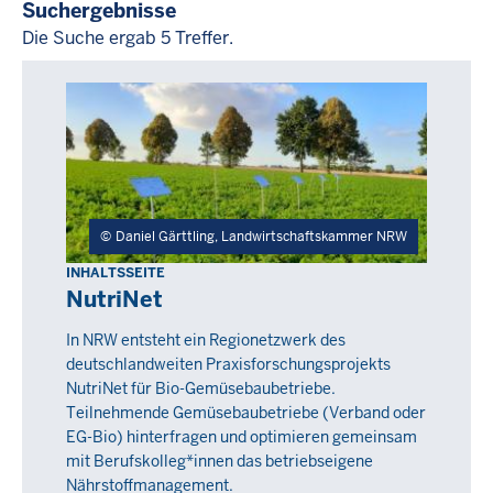
Suchergebnisse
Die Suche ergab 5 Treffer.
Die
Suche
ergab
5
Treffer.
Daniel Gärttling, Landwirtschaftskammer NRW
INHALTSSEITE
NutriNet
In NRW entsteht ein Regionetzwerk des
deutschlandweiten Praxisforschungsprojekts
NutriNet für Bio-Gemüsebaubetriebe.
Teilnehmende Gemüsebaubetriebe (Verband oder
EG-Bio) hinterfragen und optimieren gemeinsam
mit Berufskolleg*innen das betriebseigene
Nährstoffmanagement.