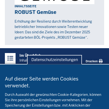
INHALTSSEITE
ROBUST Gemüse
Erhöhung der Resilienz durch Weiterentwicklung
betrieblicher Innovationen sowie Testen neuer
Ideen: Das sind die Ziele des im Dezember 2025
gestarteten BÖL-Projekts „ROBUST Gemüse“.
Überblick:
Im Überblick
Inhalte
Datenschutzeinstellungen
Inhalt
Drucken
Datenschutzeinstellungen
Menü
Startseite
in
Auf dieser Seite werden Cookies
der
verwendet.
Fachinfo
Fußzeile
Durch Auswahl der gewünschten Cookie-Kategorien, können
Öko-Modellregionen NRW
Sie ihre persönlichen Einstellungen vornehmen. Mit der
Beratung
Speicherung der Einstellungen bzw. mit Anklicken der
Pflanzenbau