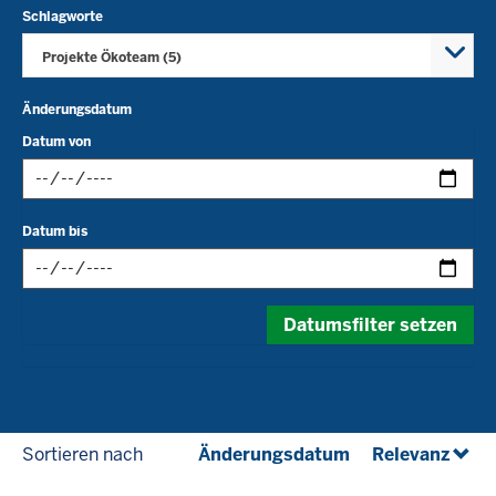
Schlagworte
Projekte Ökoteam (5)
Änderungsdatum
Datum von
Datum
Datum bis
im
folgenden
Format
Datum
eingeben:
Datumsfilter setzen
im
tt.mm.jjjj
folgenden
Format
eingeben:
tt.mm.jjjj
(aufsteigend)
(abst
Sortieren nach
Änderungsdatum
Relevanz