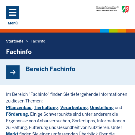
Direkt zum Inhalt
Menü
Navigation aktivieren/deaktivieren: Hauptmenü
Startseite
Fachinfo
Sie
befinden
Fachinfo
sich
hier
Bereich Fachinfo
Im Bereich "Fachinfo" finden Sie tiefergehende Informationen
zu diesen Themen:
Pflanzenbau
,
Tierhaltung
,
Verarbeitung
,
Umstellung
und
Förderung.
Einige Schwerpunkte sind unter anderem die
Ergebnisse von Anbauversuchen, Sortentipps, Informationen
zu Haltung, Fütterung und Gesundheit von Nutztieren. Unter
Markt
finden Sie einen umfassenden Überblick über die