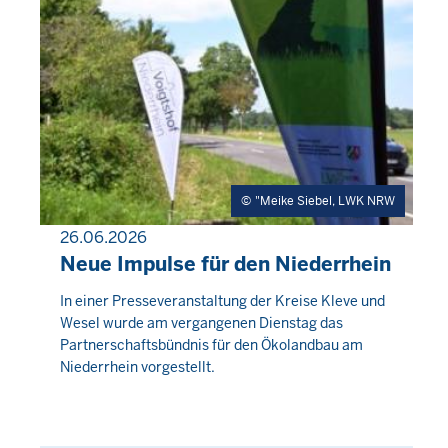
"Meike Siebel, LWK NRW
26.06.2026
PRESSEMITTEILUNG
Neue Impulse für den Niederrhein
Donnerstag,
In einer Presseveranstaltung der Kreise Kleve und
Wesel wurde am vergangenen Dienstag das
6
Partnerschaftsbündnis für den Ökolandbau am
August
Niederrhein vorgestellt.
2026
-
01:52