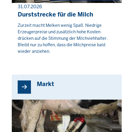
31.07.2026
PRESSEMITTEILUNG
Durststrecke für die Milch
Donnerstag,
Zurzeit macht Melken wenig Spaß. Niedrige
Erzeugerpreise und zusätzlich hohe Kosten
6
drücken auf die Stimmung der Milchviehhalter.
August
Bleibt nur zu hoffen, dass die Milchpreise bald
2026
wieder anziehen.
-
01:52
Markt