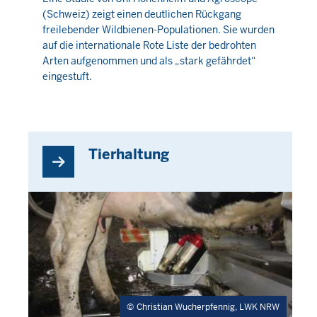
(Schweiz) zeigt einen deutlichen Rückgang
6
freilebender Wildbienen-Populationen. Sie wurden
August
auf die internationale Rote Liste der bedrohten
2026
Arten aufgenommen und als „stark gefährdet“
-
eingestuft.
01:52
Tierhaltung
Christian Wucherpfennig, LWK NRW