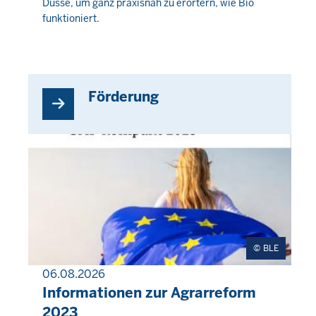
Düsse, um ganz praxisnah zu erörtern, wie Bio
August
funktioniert.
2026
-
01:52
Förderung
BLE
06.08.2026
INHALTSSEITE
Informationen zur Agrarreform
2023