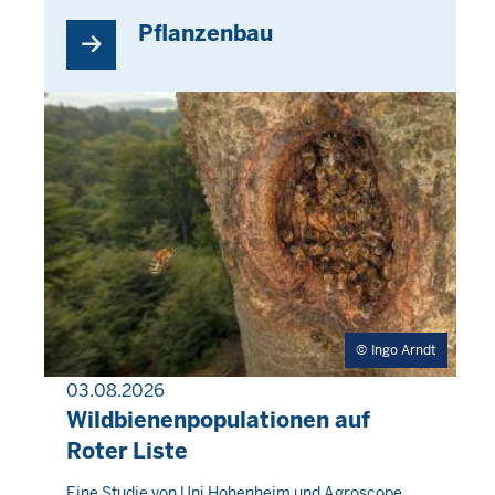
Pflanzenbau
Ingo Arndt
03.08.2026
PRESSEMITTEILUNG
Wildbienenpopulationen auf
Roter Liste
Donnerstag,
Eine Studie von Uni Hohenheim und Agroscope