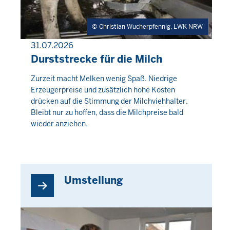
Christian Wucherpfennig, LWK NRW
31.07.2026
PRESSEMITTEILUNG
Durststrecke für die Milch
Donnerstag,
Zurzeit macht Melken wenig Spaß. Niedrige
Erzeugerpreise und zusätzlich hohe Kosten
6
drücken auf die Stimmung der Milchviehhalter.
August
Bleibt nur zu hoffen, dass die Milchpreise bald
2026
wieder anziehen.
-
01:52
Umstellung