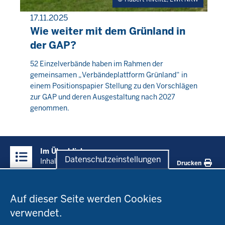
17.11.2025
PRESSEMITTEILUNG
Wie weiter mit dem Grünland in
der GAP?
Donnerstag,
52 Einzelverbände haben im Rahmen der
gemeinsamen „Verbändeplattform Grünland“ in
6
einem Positionspapier Stellung zu den Vorschlägen
August
zur GAP und deren Ausgestaltung nach 2027
2026
genommen.
-
01:52
Überblick:
Im Überblick
Inhalte
Datenschutzeinstellungen
Inhalt
Drucken
Datenschutzeinstellungen
Menü
Startseite
in
Auf dieser Seite werden Cookies
der
verwendet.
Fachinfo
Fußzeile