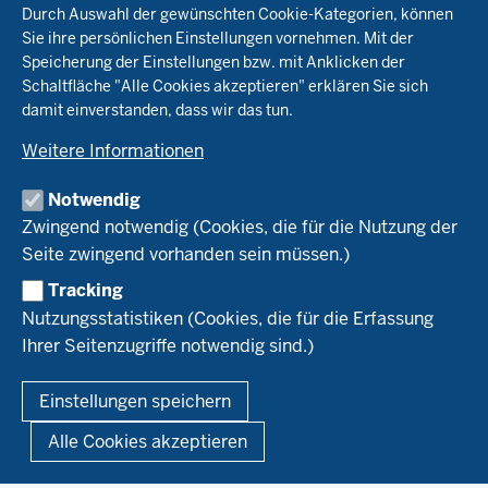
Durch Auswahl der gewünschten Cookie-Kategorien, können
Öko-Modellregionen NRW
Sie ihre persönlichen Einstellungen vornehmen. Mit der
Beratung
Speicherung der Einstellungen bzw. mit Anklicken der
Pflanzenbau
Schaltfläche "Alle Cookies akzeptieren" erklären Sie sich
Tierhaltung
Landwirtschaftskammer NRW
damit einverstanden, dass wir das tun.
Versuche
Markt
Biokreis
Umstellung
Weitere Informationen
Bioland
Leitbetriebe Ökologischer Landbau
Bildung
Förderung
Demeter
Versuchsbetriebe
Notwendig
Recht
Naturland
WRRL-Modellbetriebe
Aktuelles
Zwingend notwendig (Cookies, die für die Nutzung der
Forschung
Kontakte Versuchswesen
Arbeitsschwerpunkte
Seite zwingend vorhanden sein müssen.)
Material & Kontakt
Projekte Ökoteam
Tracking
Service
Ökoschule in Kleve
Forschungsergebnisse
Nutzungsstatistiken (Cookies, die für die Erfassung
Ausbildungsbetriebe
Ihrer Seitenzugriffe notwendig sind.)
Kontakt
Berufsausbildung
Termine
© 2026 Ökolandbau
Einstellungen speichern
Newsletter
Fußzeile
Impressum
Datenschutzerklärung
Demonstrationsbetriebe Ökologischer Landbau
Alle Cookies akzeptieren
Archiv
Links